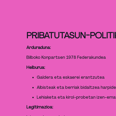
PRIBATUTASUN-POLITIK
Arduraduna:
Bilboko Konpartsen 1978 Federakundea
Helburua:
Galdera eta eskaerei erantzutea
Albisteak eta berriak bidaltzea harpid
Lehiaketa eta kirol-probetan izen-em
Legitimazioa: