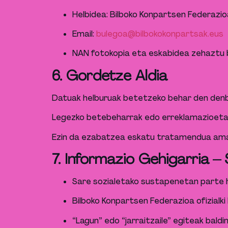
Helbidea: Bilboko Konpartsen Federazio
Email:
bulegoa@bilbokokonpartsak.eus
NAN fotokopia eta eskabidea zehaztu 
6. Gordetze Aldia
Datuak helburuak betetzeko behar den denb
Legezko betebeharrak edo erreklamazioetar
Ezin da ezabatzea eskatu tratamendua amait
7. Informazio Gehigarria –
Sare sozialetako sustapenetan parte h
Bilboko Konpartsen Federazioa ofizialk
“Lagun” edo “jarraitzaile” egiteak bald