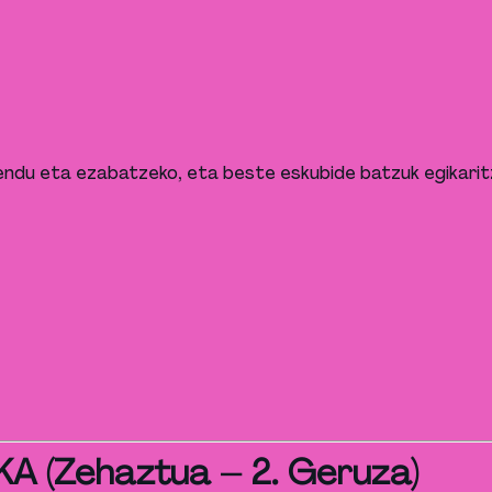
uzendu eta ezabatzeko, eta beste eskubide batzuk egikari
A (Zehaztua – 2. Geruza)