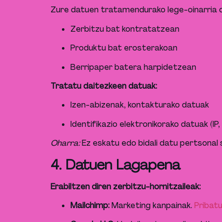
Zure datuen tratamendurako lege-oinarria d
Zerbitzu bat kontratatzean
Produktu bat erosterakoan
Berripaper batera harpidetzean
Tratatu daitezkeen datuak:
Izen-abizenak, kontakturako datuak
Identifikazio elektronikorako datuak (IP,
Oharra:
Ez eskatu edo bidali datu pertsonal s
4. Datuen Lagapena
Erabiltzen diren zerbitzu-hornitzaileak:
Mailchimp:
Marketing kanpainak.
Pribatu