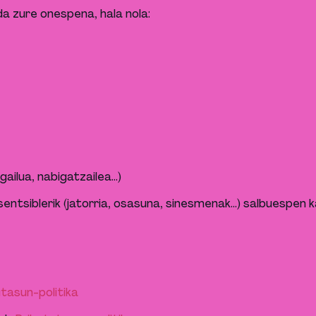
a zure onespena, hala nola:
 gailua, nabigatzailea…)
entsiblerik (jatorria, osasuna, sinesmenak…) salbuespen ka
tasun-politika