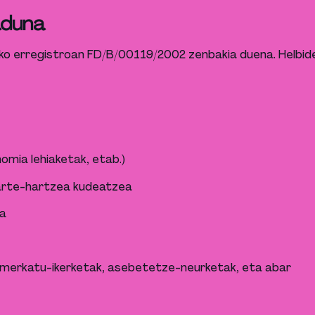
aduna
o erregistroan FD/B/00119/2002 zenbakia duena. Helbidea
omia lehiaketak, etab.)
parte-hartzea kudeatzea
a
k, merkatu-ikerketak, asebetetze-neurketak, eta abar