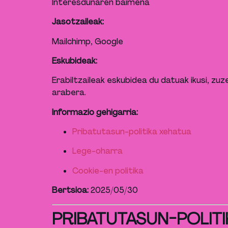
Interesdunaren baimena
Jasotzaileak:
Mailchimp, Google
Eskubideak:
Erabiltzaileak eskubidea du datuak ikusi, z
arabera.
Informazio gehigarria:
Pribatutasun-politika xehatua
Lege-oharra
Cookie-en politika
Bertsioa:
2025/05/30
PRIBATUTASUN-POLITIK