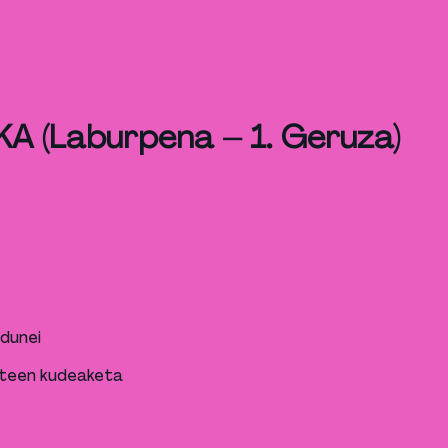
A (Laburpena – 1. Geruza)
edunei
ateen kudeaketa