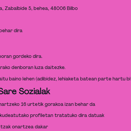
a, Zabalbide 5, behea, 48006 Bilbo
behar dira
oran gordeko dira.
ako denboran luza daitezke.
u baino lehen (adibidez, lehiaketa batean parte hartu bi
 Sare Sozialak
artzeko 16 urtetik gorakoa izan behar da
i kudeatutako profiletan tratatuko dira datuak
intzak onartzea dakar