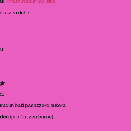
ak.
Pribatutasun-politika
petatzen dute.
tu
gin
tu
radun bati pasatzeko aukera
idea
(profilatzea barne)