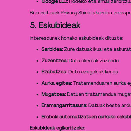
Google LLC:
Hodeiko eta email zerbitzu
Bi zerbitzuek Privacy Shield akordioa erres
5. Eskubideak
Interesdunek honako eskubideak dituzte:
Sarbidea:
Zure datuak ikusi eta eskura
Zuzentzea:
Datu okerrak zuzendu
Ezabatzea:
Datu ezegokiak kendu
Aurka egitea:
Tratamenduaren aurka e
Mugatzea:
Datuen tratamendua muga
Eramangarritasuna:
Datuak beste ardu
Erabaki automatizatuen aurkako eskub
Eskubideak egikaritzeko: