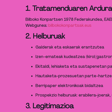
1. Tratamenduaren Ardur
Bilboko Konpartsen 1978 Federakundea, EAEk
Webgunea:
bilbokokonpartsak.eus
2. Helburuak
Galderak eta eskaerak erantzutea
Izen-emateak kudeatzea (kirol/gastron
Ekitaldi, lehiaketa eta sustapenetan 
Hautaketa-prozesuetan parte-hartze
Berripaper elektronikoak bidaltzea
Prospekzio helburuak: erabilera-joera
3. Legitimazioa